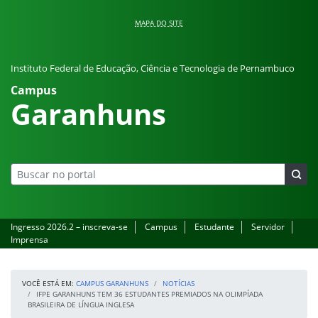
Pular para o conteúdo
MAPA DO SITE
Instituto Federal de Educação, Ciência e Tecnologia de Pernambuco
Campus
Garanhuns
Ingresso 2026.2 – inscreva-se
Campus
Estudante
Servidor
Imprensa
VOCÊ ESTÁ EM:
CAMPUS GARANHUNS
NOTÍCIAS
IFPE GARANHUNS TEM 36 ESTUDANTES PREMIADOS NA OLIMPÍADA
BRASILEIRA DE LÍNGUA INGLESA