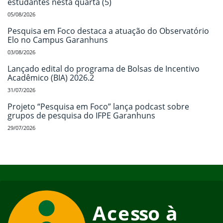
estudantes nesta quarta (5)
05/08/2026
Pesquisa em Foco destaca a atuação do Observatório
Elo no Campus Garanhuns
03/08/2026
Lançado edital do programa de Bolsas de Incentivo
Acadêmico (BIA) 2026.2
31/07/2026
Projeto “Pesquisa em Foco” lança podcast sobre
grupos de pesquisa do IFPE Garanhuns
29/07/2026
Início do rodapé
Fim do conteúdo