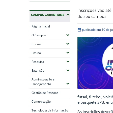
Inscrições vão até
CAMPUS GARANHUNS
do seu campus
Página inicial
publicado em 10 de j
(Expandir submenus)
O Campus
(Expandir submenus)
Cursos
(Expandir submenus)
Ensino
(Expandir submenus)
Pesquisa
(Expandir submenus)
Extensão
Administração e
(Expandir submenus)
Planejamento
Gestão de Pessoas
futsal, futebol, vole
Comunicação
e basquete 3×3, entr
Tecnologia da Informação
As inscrições deverã