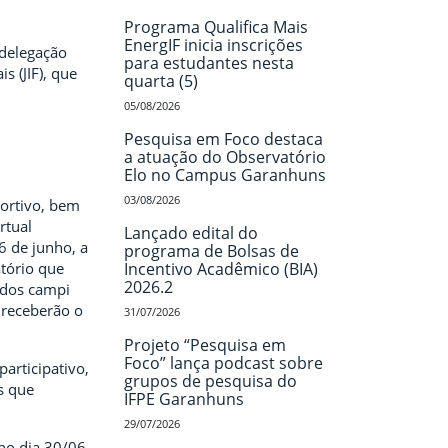
Programa Qualifica Mais
EnergIF inicia inscrições
 delegação
para estudantes nesta
s (JIF), que
quarta (5)
05/08/2026
Pesquisa em Foco destaca
a atuação do Observatório
Elo no Campus Garanhuns
03/08/2026
portivo, bem
rtual
Lançado edital do
6 de junho, a
programa de Bolsas de
atório que
Incentivo Acadêmico (BIA)
2026.2
 dos campi
 receberão o
31/07/2026
Projeto “Pesquisa em
Foco” lança podcast sobre
articipativo,
grupos de pesquisa do
s que
IFPE Garanhuns
29/07/2026
no dia 30/06,