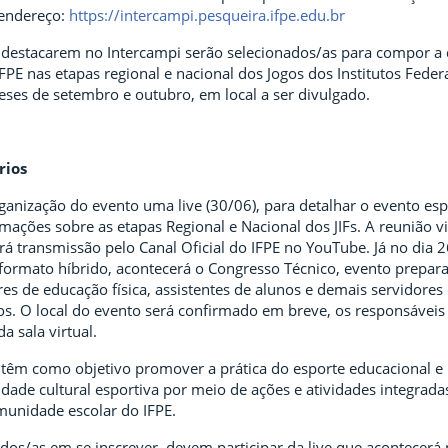
 endereço:
https://intercampi.pesqueira.ifpe.edu.br
e destacarem no Intercampi serão selecionados/as para compor a
FPE nas etapas regional e nacional dos Jogos dos Institutos Federai
eses de setembro e outubro, em local a ser divulgado.
rios
rganização do evento uma live (30/06), para detalhar o evento es
ações sobre as etapas Regional e Nacional dos JIFs. A reunião vi
rá transmissão pelo Canal Oficial do IFPE no YouTube. Já no dia 2
 formato híbrido, acontecerá o Congresso Técnico, evento prepar
es de educação física, assistentes de alunos e demais servidores
os. O local do evento será confirmado em breve, os responsáveis
da sala virtual.
 têm como objetivo promover a prática do esporte educacional e p
idade cultural esportiva por meio de ações e atividades integrada
unidade escolar do IFPE.
dos/as em se inscrever, devem participar da live que acontecerá 