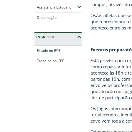
campus, através do
(Expandir submenus)
Assistência Estudantil
Os/as atletas que s
Diplomação
que representará o I
acontece entre os m
INGRESSO
Eventos preparató
Estude no IFPE
Está prevista pela o
Trabalhe no IFPE
como repassar inform
acontece às 18h e te
Fim da navegação
partir das 10h, com
envolve os professor
que atuarão nos jog
link de participação 
Os Jogos Intercampi
fortalecendo a ident
envolvem toda a com
Estudantes interessa