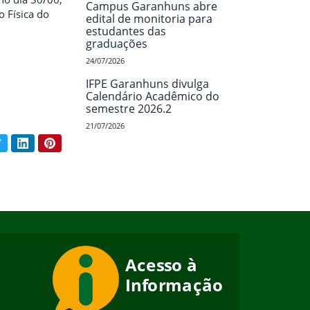
Campus Garanhuns abre
 Física do
edital de monitoria para
estudantes das
graduações
24/07/2026
IFPE Garanhuns divulga
Calendário Acadêmico do
semestre 2026.2
21/07/2026
book
Twitter
LinkedIn
Pinterest
ar conteúdo: