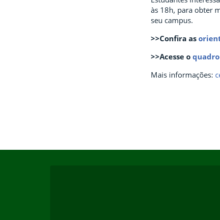
às 18h, para obter 
seu campus.
>>Confira as
orien
>>Acesse o
quadro
Mais informações:
c
Início do rodapé
Fim do conteúdo