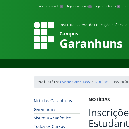
Pular para o conteúdo
Ir para o conteúdo
Ir para o menu
Ir para a busca
Ir 
1
2
3
Instituto Federal de Educação, Ciência 
Campus
Garanhuns
VOCÊ ESTÁ EM:
CAMPUS GARANHUNS
NOTÍCIAS
INSCRIÇÕE
Início da navegação
Início do conteúdo
NOTÍCIAS
Notícias Garanhuns
Inscriçõ
Garanhuns
Sistema Acadêmico
Estudant
Todos os Cursos