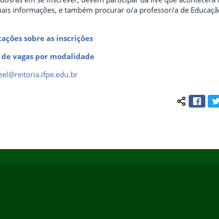
mais informações, e também procurar o/a professor/a de Educação
tações sobre as inscrições
 de vagas por modalidade
eel@reitoria.ifpe.edu.br
Face
Compartilh