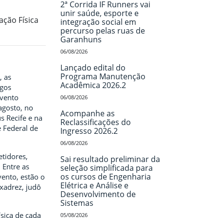
2ª Corrida IF Runners vai
unir saúde, esporte e
ação Física
integração social em
percurso pelas ruas de
Garanhuns
06/08/2026
Lançado edital do
Programa Manutenção
, as
Acadêmica 2026.2
ogos
evento
06/08/2026
agosto, no
Acompanhe as
 Recife e na
Reclassificações do
e Federal de
Ingresso 2026.2
06/08/2026
tidores,
Sai resultado preliminar da
 Entre as
seleção simplificada para
os cursos de Engenharia
ento, estão o
Elétrica e Análise e
 xadrez, judô
Desenvolvimento de
Sistemas
sica de cada
05/08/2026