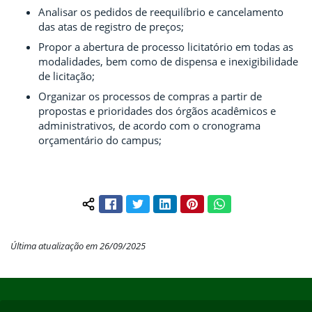
Analisar os pedidos de reequilíbrio e cancelamento
das atas de registro de preços;
Propor a abertura de processo licitatório em todas as
modalidades, bem como de dispensa e inexigibilidade
de licitação;
Organizar os processos de compras a partir de
propostas e prioridades dos órgãos acadêmicos e
administrativos, de acordo com o cronograma
orçamentário do campus;
Facebook
Twitter
LinkedIn
Pinterest
WhatsApp
Compartilhar conteúdo:
Última atualização em 26/09/2025
Início do rodapé
Fim do conteúdo