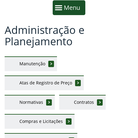
Início da navegação
Mostrar
Menu
Administração e
Fim da navegação
Início do conteúdo
Planejamento
Manutenção
Atas de Registro de Preço
Normativas
Contratos
Compras e Licitações