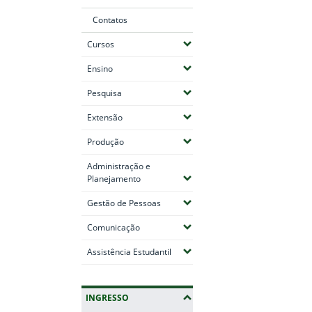
Contatos
(Expandir submenus)
Cursos
(Expandir submenus)
Ensino
(Expandir submenus)
Pesquisa
(Expandir submenus)
Extensão
(Expandir submenus)
Produção
Administração e
(Expandir submenus)
Planejamento
(Expandir submenus)
Gestão de Pessoas
(Expandir submenus)
Comunicação
(Expandir submenus)
Assistência Estudantil
INGRESSO