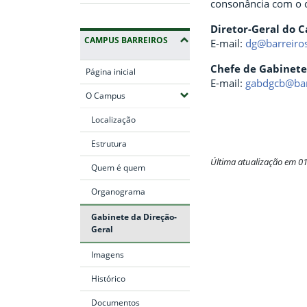
consonância com o d
Diretor-Geral do 
CAMPUS BARREIROS
E-mail:
dg@barreiros
Chefe de Gabinete
Página inicial
E-mail:
gabdgcb@barr
(Expandir submenus)
O Campus
Localização
Estrutura
Última atualização em 0
Quem é quem
Fim do conteúdo
Organograma
Gabinete da Direção-
Geral
Imagens
Histórico
Documentos