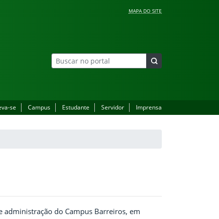
MAPA DO SITE
eva-se
Campus
Estudante
Servidor
Imprensa
o e administração do Campus Barreiros, em