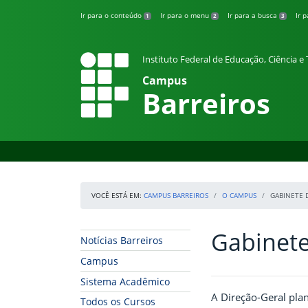
Pular para o conteúdo
Ir para o conteúdo
Ir para o menu
Ir para a busca
Ir 
1
2
3
Instituto Federal de Educação, Ciência 
Campus
Barreiros
VOCÊ ESTÁ EM:
CAMPUS BARREIROS
O CAMPUS
GABINETE 
Gabinete
Início da navegação
Início do conteúdo
Notícias Barreiros
Campus
Sistema Acadêmico
A Direção-Geral plan
Todos os Cursos