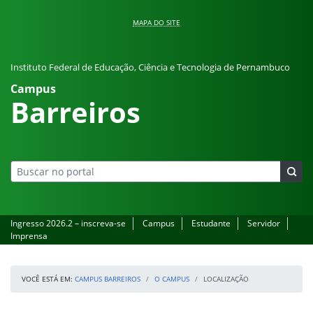
Pular para o conteúdo
MAPA DO SITE
Instituto Federal de Educação, Ciência e Tecnologia de Pernambuco
Campus
Barreiros
Ingresso 2026.2 – inscreva-se
Campus
Estudante
Servidor
Imprensa
VOCÊ ESTÁ EM:
CAMPUS BARREIROS
O CAMPUS
LOCALIZAÇÃO