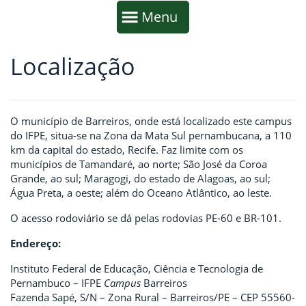
Início da navegação
Mostrar
Menu
Localização
Fim da navegação
Início do conteúdo
O município de Barreiros, onde está localizado este campus
do IFPE, situa-se na Zona da Mata Sul pernambucana, a 110
km da capital do estado, Recife. Faz limite com os
municípios de Tamandaré, ao norte; São José da Coroa
Grande, ao sul; Maragogi, do estado de Alagoas, ao sul;
Água Preta, a oeste; além do Oceano Atlântico, ao leste.
O acesso rodoviário se dá pelas rodovias PE-60 e BR-101.
Endereço:
Instituto Federal de Educação, Ciência e Tecnologia de
Pernambuco – IFPE
Campus
Barreiros
Fazenda Sapé, S/N – Zona Rural – Barreiros/PE – CEP 55560-