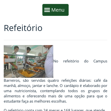
Início da navegação
Mostrar
Menu
Refeitório
Fim da navegação
Início do conteúdo
No refeitório do Campus
Barreiros, são servidas quatro refeições diárias: café da
manhã, almoço, jantar e lanche. O cardápio é elaborado por
uma nutricionista, contemplando todos os grupos de
alimentos e oferecendo mais de uma opção para que o
estudante faça as melhores escolhas.
O refeitório conta com 24 mesas e 168 lugares, que atende,