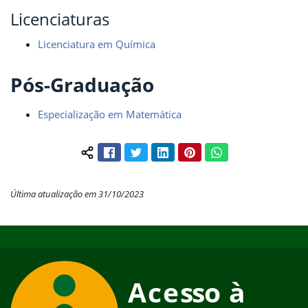
Licenciaturas
Licenciatura em Química
Pós-Graduação
Especialização em Matemática
Facebook
Twitter
LinkedIn
Pinterest
WhatsApp
Compartilhar conteúdo:
Última atualização em 31/10/2023
Início do rodapé
Fim do conteúdo