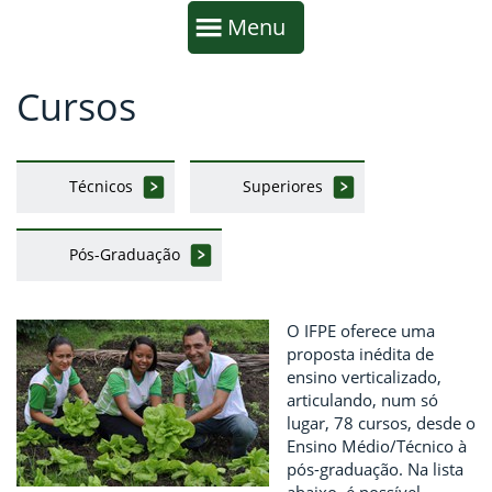
Início da navegação
Mostrar
Menu
Cursos
Fim da navegação
Início do conteúdo
Técnicos
Superiores
Pós-Graduação
O IFPE oferece uma
proposta inédita de
ensino verticalizado,
articulando, num só
lugar, 78 cursos, desde o
Ensino Médio/Técnico à
pós-graduação. Na lista
abaixo, é possível