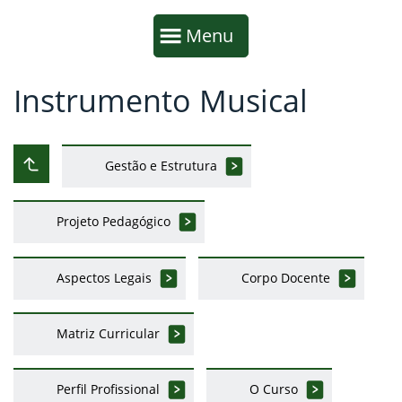
Início da navegação
Mostrar
Menu
Instrumento Musical
Fim da navegação
Início do conteúdo
Gestão e Estrutura
Subir ao nível anterior
Projeto Pedagógico
Aspectos Legais
Corpo Docente
Matriz Curricular
Perfil Profissional
O Curso