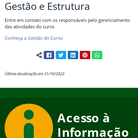
Gestão e Estrutura
Entre em contato com os responsáveis pelo gerenciamento
das atividades do curso
Conheça a Gestão do Curso
Facebook
Twitter
LinkedIn
Pinterest
WhatsApp
Compartilhar conteúdo:
Última atualização em 31/10/2023
Início do rodapé
Fim do conteúdo