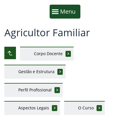
Início da navegação
Mostrar
Menu
Agricultor Familiar
Fim da navegação
Início do conteúdo
Corpo Docente
Subir ao nível anterior
Gestão e Estrutura
Perfil Profissional
Aspectos Legais
O Curso