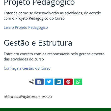
Projeto Pedagógico
Entenda como se desenvolverão as atividades, de acordo
com o Projeto Pedagógico do Curso
Leia o Projeto Pedagógico
Gestão e Estrutura
Entre em contato com os responsáveis pelo gerenciamento
das atividades do curso
Conheça a Gestão do Curso
Facebook
Twitter
LinkedIn
Pinterest
WhatsApp
Compartilhar conteúdo:
Última atualização em 31/10/2023
Início do rodapé
Fim do conteúdo