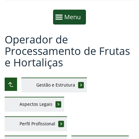
Início da navegação
Mostrar
Menu
Operador de
Fim da navegação
Início do conteúdo
Processamento de Frutas
e Hortaliças
Gestão e Estrutura
Subir ao nível anterior
Aspectos Legais
Perfil Profissional