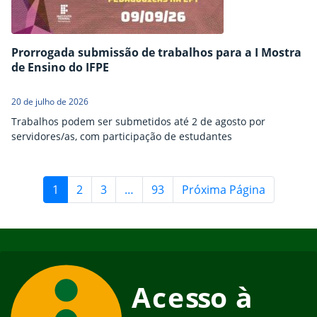
Prorrogada submissão de trabalhos para a I Mostra
de Ensino do IFPE
20 de julho de 2026
Trabalhos podem ser submetidos até 2 de agosto por
servidores/as, com participação de estudantes
1
2
3
…
93
Próxima Página
Início do rodapé
Fim do conteúdo