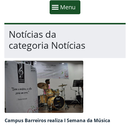
Início da navegação
Mostrar
Menu
Fim da navegação
Início do conteúdo
Notícias da
categoria Notícias
Campus Barreiros realiza I Semana da Música