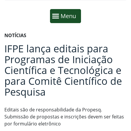
Início da navegação
Mostrar
Menu
Fim da navegação
Início do conteúdo
NOTÍCIAS
IFPE lança editais para
Programas de Iniciação
Científica e Tecnológica e
para Comitê Científico de
Pesquisa
Editais são de responsabilidade da Propesq.
Submissão de propostas e inscrições devem ser feitas
por formulário eletrônico