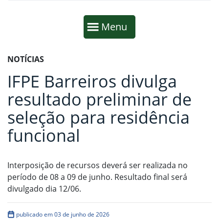
Início da navegação
Mostrar
Menu
Fim da navegação
Início do conteúdo
NOTÍCIAS
IFPE Barreiros divulga
resultado preliminar de
seleção para residência
funcional
Interposição de recursos deverá ser realizada no
período de 08 a 09 de junho. Resultado final será
divulgado dia 12/06.
publicado em 03 de junho de 2026