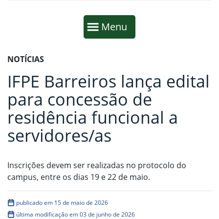
Início da navegação
Mostrar
Menu
Fim da navegação
Início do conteúdo
NOTÍCIAS
IFPE Barreiros lança edital
para concessão de
residência funcional a
servidores/as
Inscrições devem ser realizadas no protocolo do
campus, entre os dias 19 e 22 de maio.
publicado em 15 de maio de 2026
última modificação em 03 de junho de 2026