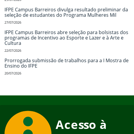
IFPE Campus Barreiros divulga resultado preliminar da
seleção de estudantes do Programa Mulheres Mil
27/07/2026
IFPE Campus Barreiros abre seleção para bolsistas dos
programas de Incentivo ao Esporte e Lazer e à Arte e
Cultura
22/07/2026
Prorrogada submissão de trabalhos para a I Mostra de
Ensino do IFPE
20/07/2026
Início do rodapé
Fim do conteúdo