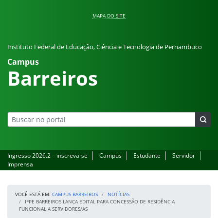
Pular para o conteúdo
MAPA DO SITE
Instituto Federal de Educação, Ciência e Tecnologia de Pernambuco
Campus
Barreiros
Ingresso 2026.2 – inscreva-se
Campus
Estudante
Servidor
Imprensa
VOCÊ ESTÁ EM:
CAMPUS BARREIROS
NOTÍCIAS
IFPE BARREIROS LANÇA EDITAL PARA CONCESSÃO DE RESIDÊNCIA
FUNCIONAL A SERVIDORES/AS