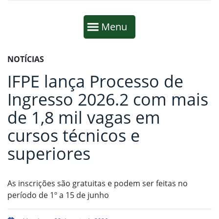
Início da navegação
Mostrar
Menu
Fim da navegação
Início do conteúdo
NOTÍCIAS
IFPE lança Processo de
Ingresso 2026.2 com mais
de 1,8 mil vagas em
cursos técnicos e
superiores
As inscrições são gratuitas e podem ser feitas no
período de 1º a 15 de junho