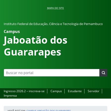
Pular para o conteúdo
MAPA DO SITE
Instituto Federal de Educação, Ciência e Tecnologia de Pernambuco
Campus
Jaboatão dos
Guararapes
Ingresso 2026.2 – inscreva-se
Campus
Estudante
Servidor
Imprensa
VOCÊ ESTÁ EM:
CAMPUS JABOATÃO DOS GUARARAPES