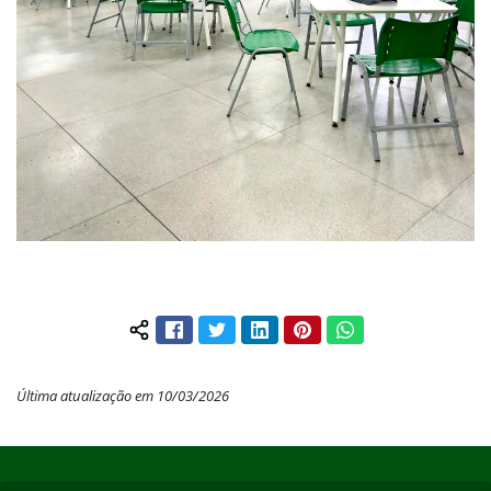
Facebook
Twitter
LinkedIn
Pinterest
WhatsApp
Compartilhar conteúdo:
Última atualização em 10/03/2026
Início do rodapé
Fim do conteúdo