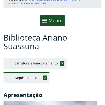
BIBLIOTECA ARIANO SUASSUNA
Início da navegação
Mostrar
Menu
Biblioteca Ariano
Fim da navegação
Início do conteúdo
Suassuna
Estrutura e Funcionamento
Depósito de TCC
Apresentação