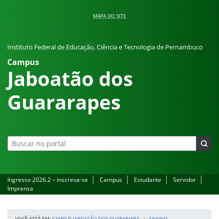
Pular para o conteúdo
MAPA DO SITE
Instituto Federal de Educação, Ciência e Tecnologia de Pernambuco
Campus
Jaboatão dos
Guararapes
Ingresso 2026.2 – inscreva-se
Campus
Estudante
Servidor
Imprensa
VOCÊ ESTÁ EM:
CAMPUS JABOATÃO DOS GUARARAPES
ENSINO