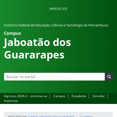
Pular para o conteúdo
MAPA DO SITE
Instituto Federal de Educação, Ciência e Tecnologia de Pernambuco
Campus
Jaboatão dos
Guararapes
Ingresso 2026.2 – inscreva-se
Campus
Estudante
Servidor
Imprensa
VOCÊ ESTÁ EM:
CAMPUS JABOATÃO DOS GUARARAPES
O CAMPUS