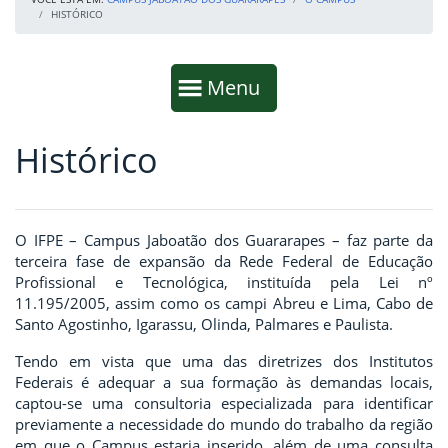
HISTÓRICO
Início da navegação
Mostrar
Menu
Histórico
Fim da navegação
Início do conteúdo
O IFPE – Campus Jaboatão dos Guararapes –
faz parte da
terceira fase de expansão da Rede Federal de Educação
Profissional e Tecnológica, instituída pela Lei nº
11.195/2005
, assim como os campi Abreu e Lima, Cabo de
Santo Agostinho, Igarassu, Olinda, Palmares e Paulista.
Tendo em vista que uma das diretrizes dos Institutos
Federais é adequar a sua formação às demandas locais,
captou-se uma consultoria especializada para identificar
previamente a necessidade do mundo do trabalho da região
em que o Campus estaria inserido, além de uma consulta