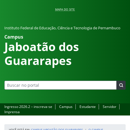
Pular para o conteúdo
MAPA DO SITE
Instituto Federal de Educação, Ciência e Tecnologia de Pernambuco
Campus
Jaboatão dos
Guararapes
Ingresso 2026.2 – inscreva-se
Campus
Estudante
Servidor
Imprensa
VOCÊ ESTÁ EM:
CAMPUS JABOATÃO DOS GUARARAPES
O CAMPUS