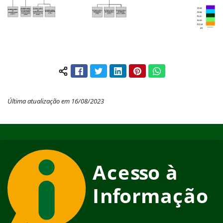
Facebook
Twitter
LinkedIn
Pinterest
WhatsApp
Compartilhar conteúdo:
Última atualização em 16/08/2023
Início do rodapé
Fim do conteúdo