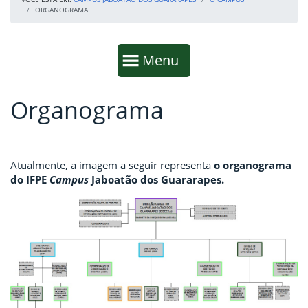
ORGANOGRAMA
Início da navegação
Mostrar
Menu
Organograma
Fim da navegação
Início do conteúdo
Atualmente, a imagem a seguir representa
o
organograma
do IFPE
Campus
Jaboatão dos Guararapes.