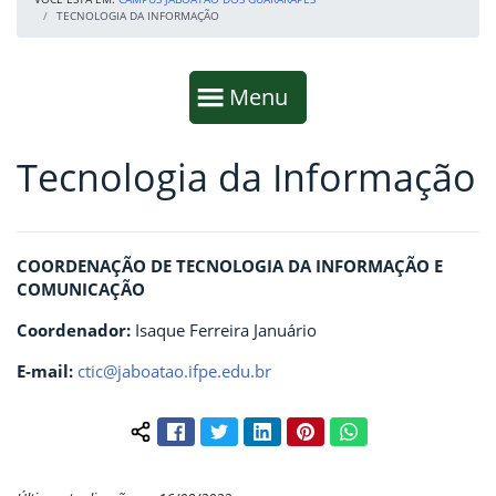
TECNOLOGIA DA INFORMAÇÃO
Início da navegação
Mostrar
Menu
Tecnologia da Informação
Fim da navegação
Início do conteúdo
COORDENAÇÃO DE TECNOLOGIA DA INFORMAÇÃO E
COMUNICAÇÃO
Coordenador:
Isaque Ferreira Januário
E-mail:
ctic@jaboatao.ifpe.edu.br
Facebook
Twitter
LinkedIn
Pinterest
WhatsApp
Compartilhar conteúdo: