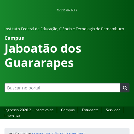
Pular para o conteúdo
MAPA DO SITE
Instituto Federal de Educação, Ciência e Tecnologia de Pernambuco
Campus
Jaboatão dos
Guararapes
Ingresso 2026.2 – inscreva-se
Campus
Estudante
Servidor
Imprensa
VOCÊ ESTÁ EM:
CAMPUS JABOATÃO DOS GUARARAPES