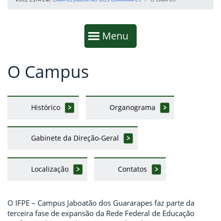
Início da navegação
Mostrar
Menu
O Campus
Fim da navegação
Início do conteúdo
Histórico
Organograma
Gabinete da Direção-Geral
Localização
Contatos
O IFPE – Campus Jaboatão dos Guararapes faz parte da
terceira fase de expansão da Rede Federal de Educação