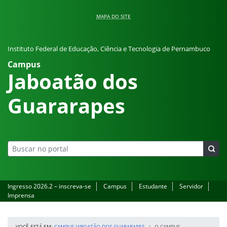
Pular para o conteúdo
MAPA DO SITE
Instituto Federal de Educação, Ciência e Tecnologia de Pernambuco
Campus
Jaboatão dos
Guararapes
Ingresso 2026.2 – inscreva-se
Campus
Estudante
Servidor
Imprensa
VOCÊ ESTÁ EM:
CAMPUS JABOATÃO DOS GUARARAPES
O CAMPUS