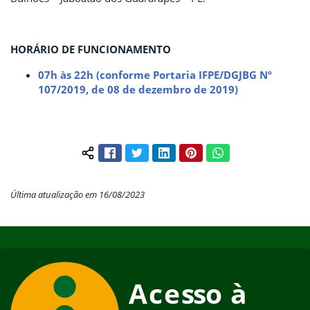
HORÁRIO DE FUNCIONAMENTO
07h às 22h (conforme Portaria IFPE/DGJBG Nº
107/2019, de 08 de dezembro de 2019)
Facebook
Twitter
LinkedIn
Pinterest
WhatsApp
Compartilhar conteúdo:
Última atualização em 16/08/2023
Início do rodapé
Fim do conteúdo