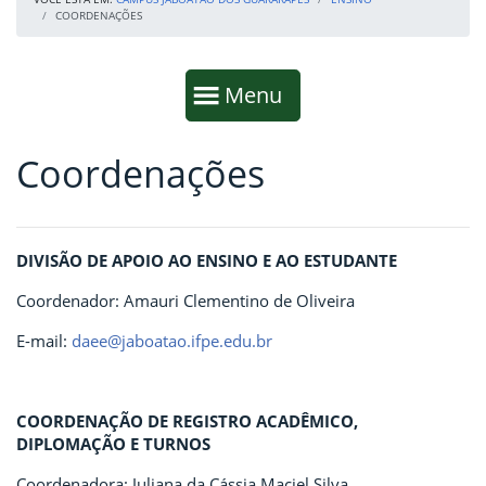
COORDENAÇÕES
Início da navegação
Mostrar
Menu
Coordenações
Fim da navegação
Início do conteúdo
DIVISÃO DE APOIO AO ENSINO E AO ESTUDANTE
Coordenador: Amauri Clementino de Oliveira
E-mail:
daee@jaboatao.ifpe.edu.br
COORDENAÇÃO DE REGISTRO ACADÊMICO,
DIPLOMAÇÃO E TURNOS
Coordenadora: Juliana da Cássia Maciel Silva