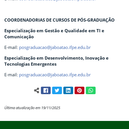
COORDENADORIAS DE CURSOS DE PÓS-GRADUAÇÃO
Especialização em Gestão e Qualidade em TI e
Comunicação
E-mail:
posgraduacao@jaboatao.ifpe.edu.br
Especialização em Desenvolvimento, Inovação e
Tecnologias Emergentes
E-mail:
posgraduacao@jaboatao.ifpe.edu.br
Facebook
Twitter
LinkedIn
Pinterest
WhatsApp
Compartilhar conteúdo:
Última atualização em 19/11/2025
Início do rodapé
Fim do conteúdo