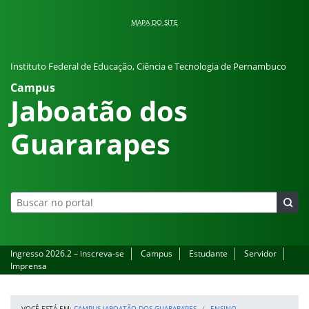
Pular para o conteúdo
MAPA DO SITE
Instituto Federal de Educação, Ciência e Tecnologia de Pernambuco
Campus
Jaboatão dos
Guararapes
Ingresso 2026.2 – inscreva-se
Campus
Estudante
Servidor
Imprensa
VOCÊ ESTÁ EM:
CAMPUS JABOATÃO DOS GUARARAPES
ENSINO