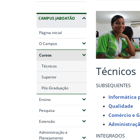
CAMPUS JABOATÃO
Página inicial
(Expandir submenus)
O Campus
(Expandir submenus)
Cursos
Técnicos
Técnicos
Superior
SUBSEQUENTES
Pós-Graduação
Informática 
(Expandir submenus)
Ensino
Qualidade
(Expandir submenus)
Pesquisa
Comércio e G
(Expandir submenus)
Extensão
Administraç
Administração e
INTEGRADOS
(Expandir submenus)
Planejamento