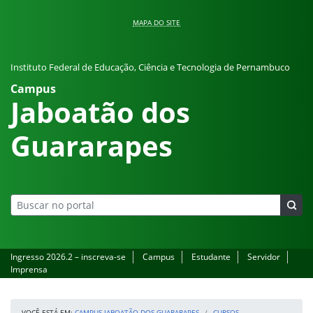
Pular para o conteúdo
MAPA DO SITE
Instituto Federal de Educação, Ciência e Tecnologia de Pernambuco
Campus
Jaboatão dos
Guararapes
Ingresso 2026.2 – inscreva-se
Campus
Estudante
Servidor
Imprensa
VOCÊ ESTÁ EM:
CAMPUS JABOATÃO DOS GUARARAPES
CURSOS