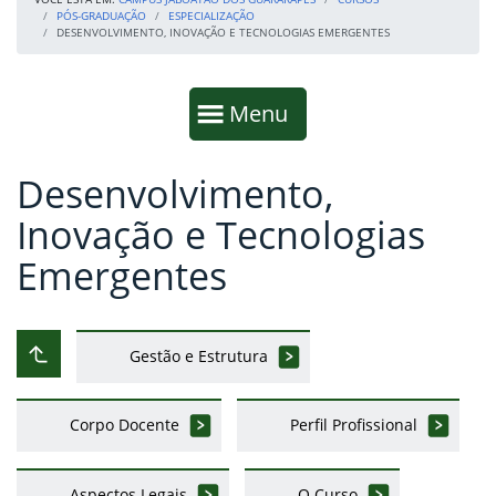
PÓS-GRADUAÇÃO
ESPECIALIZAÇÃO
DESENVOLVIMENTO, INOVAÇÃO E TECNOLOGIAS EMERGENTES
Início da navegação
Mostrar
Menu
Desenvolvimento,
Fim da navegação
Início do conteúdo
Inovação e Tecnologias
Emergentes
Gestão e Estrutura
Subir ao nível anterior
Corpo Docente
Perfil Profissional
Aspectos Legais
O Curso