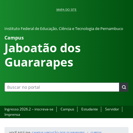
Pular para o conteúdo
MAPA DO SITE
Instituto Federal de Educação, Ciência e Tecnologia de Pernambuco
Campus
Jaboatão dos
Guararapes
Ingresso 2026.2 – inscreva-se
Campus
Estudante
Servidor
Imprensa
VOCÊ ESTÁ EM:
CAMPUS JABOATÃO DOS GUARARAPES
CURSOS