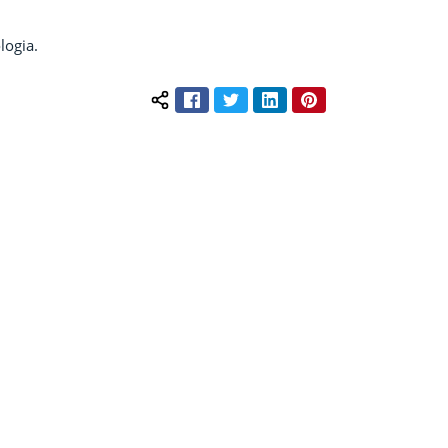
logia.
Facebook
Twitter
LinkedIn
Pinterest
Compartilhar conteúdo: