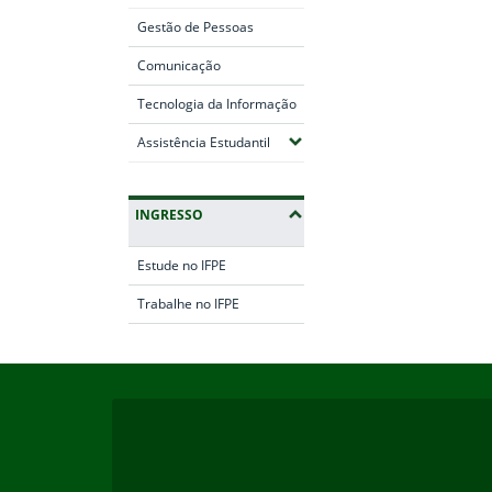
Gestão de Pessoas
Comunicação
Tecnologia da Informação
(Expandir submenus)
Assistência Estudantil
INGRESSO
Estude no IFPE
Trabalhe no IFPE
Início do rodapé
Fim da navegação