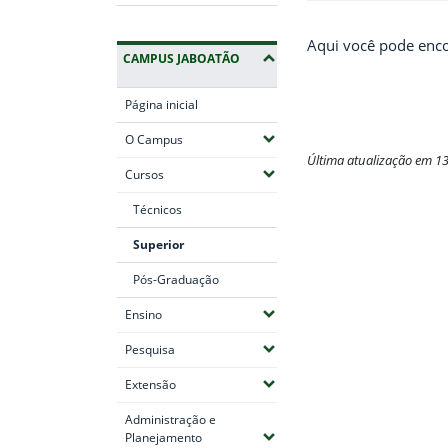
Aqui você pode enco
CAMPUS JABOATÃO
Página inicial
(Expandir submenus)
O Campus
Última atualização em 1
(Expandir submenus)
Cursos
Fim do conteúdo
Técnicos
Superior
Pós-Graduação
(Expandir submenus)
Ensino
(Expandir submenus)
Pesquisa
(Expandir submenus)
Extensão
Administração e
(Expandir submenus)
Planejamento