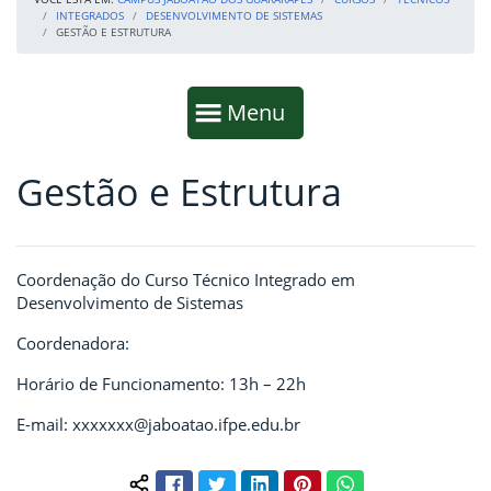
INTEGRADOS
DESENVOLVIMENTO DE SISTEMAS
GESTÃO E ESTRUTURA
Início da navegação
Mostrar
Menu
Gestão e Estrutura
Fim da navegação
Início do conteúdo
Coordenação do Curso Técnico Integrado em
Desenvolvimento de Sistemas
Coordenadora:
Horário de Funcionamento: 13h – 22h
E-mail: xxxxxxx@jaboatao.ifpe.edu.br
Facebook
Twitter
LinkedIn
Pinterest
WhatsApp