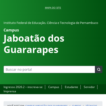
Pular para o conteúdo
MAPA DO SITE
Instituto Federal de Educação, Ciência e Tecnologia de Pernambuco
Campus
Jaboatão dos
Guararapes
Ingresso 2026.2 – inscreva-se
Campus
Estudante
Servidor
Imprensa
VOCÊ ESTÁ EM:
CAMPUS JABOATÃO DOS GUARARAPES
CURSOS
TÉCNICOS