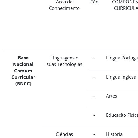
Área do
Cód
COMPONEN
Conhecimento
CURRICUL
Base
Linguagens e
–
Língua Portug
Nacional
suas Tecnologias
Comum
–
Língua Inglesa
Curricular
(BNCC
)
–
Artes
–
Educação Físic
Ciências
–
História