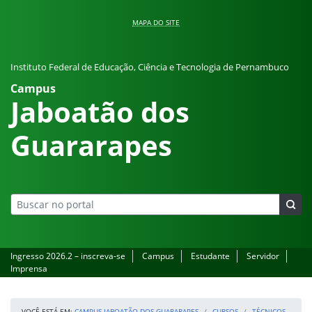
Pular para o conteúdo
MAPA DO SITE
Instituto Federal de Educação, Ciência e Tecnologia de Pernambuco
Campus
Jaboatão dos
Guararapes
Ingresso 2026.2 – inscreva-se
Campus
Estudante
Servidor
Imprensa
VOCÊ ESTÁ EM:
CAMPUS JABOATÃO DOS GUARARAPES
CURSOS
TÉCNICOS