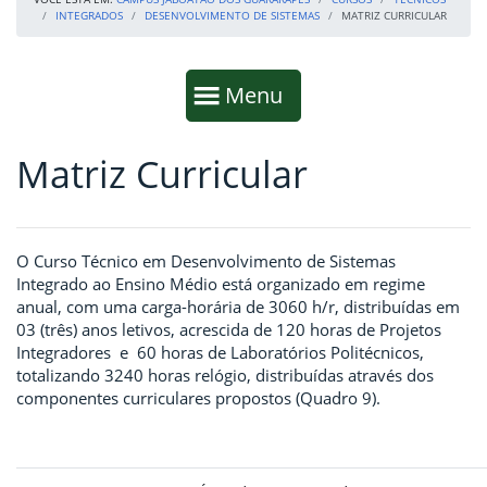
INTEGRADOS
DESENVOLVIMENTO DE SISTEMAS
MATRIZ CURRICULAR
Início da navegação
Mostrar
Menu
Matriz Curricular
Fim da navegação
Início do conteúdo
O Curso Técnico em Desenvolvimento de Sistemas
Integrado ao Ensino Médio está organizado em regime
anual, com uma carga-horária de 3060 h/r, distribuídas em
03 (três) anos letivos, acrescida de 120 horas de Projetos
Integradores e 60 horas de Laboratórios Politécnicos,
totalizando 3240 horas relógio, distribuídas através dos
componentes curriculares propostos (Quadro 9).