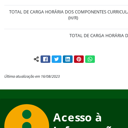
TOTAL DE CARGA HORÁRIA DOS COMPONENTES CURRICUL
(H/R)
TOTAL DE CARGA HORÁRIA D
Facebook
Twitter
LinkedIn
Pinterest
WhatsApp
Compartilhar conteúdo:
Última atualização em 16/08/2023
Início do rodapé
Fim do conteúdo