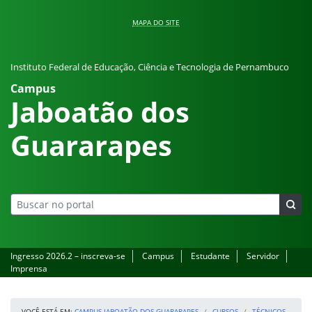
Pular para o conteúdo
MAPA DO SITE
Instituto Federal de Educação, Ciência e Tecnologia de Pernambuco
Campus
Jaboatão dos
Guararapes
Ingresso 2026.2 – inscreva-se
Campus
Estudante
Servidor
Imprensa
VOCÊ ESTÁ EM:
CAMPUS JABOATÃO DOS GUARARAPES
CURSOS
TÉCNICOS