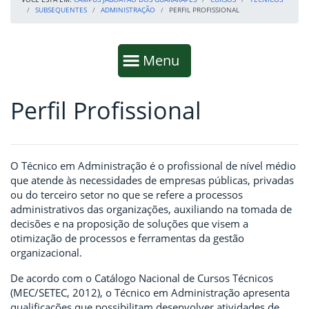
SUBSEQUENTES
ADMINISTRAÇÃO
PERFIL PROFISSIONAL
Início da navegação
Mostrar
Menu
Perfil Profissional
Fim da navegação
Início do conteúdo
O Técnico em Administração é o profissional de nível médio
que atende às necessidades de empresas públicas, privadas
ou do terceiro setor no que se refere a processos
administrativos das organizações, auxiliando na tomada de
decisões e na proposição de soluções que visem a
otimização de processos e ferramentas da gestão
organizacional.
De acordo com o Catálogo Nacional de Cursos Técnicos
(MEC/SETEC, 2012), o Técnico em Administração apresenta
qualificações que possibilitam desenvolver atividades de