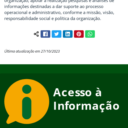
organização; apoiar a realização pesquisas e análises de
informações destinadas a dar suporte ao processo
operacional e administrativo, conforme a missão, visão,
responsabilidade social e política da organização.
Facebook
Twitter
LinkedIn
Pinterest
WhatsApp
Compartilhar conteúdo:
Última atualização em 27/10/2023
Início do rodapé
Fim do conteúdo