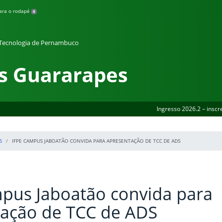
para o rodapé
4
e Tecnologia de Pernambuco
s Guararapes
Ingresso 2026.2 – inscr
S
IFPE CAMPUS JABOATÃO CONVIDA PARA APRESENTAÇÃO DE TCC DE ADS
pus Jaboatão convida para
tação de TCC de ADS