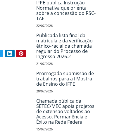
IFPE publica Instrução
Normativa que orienta
sobre a concessão do RSC-
TAE
22/07/2026
Publicada lista final da
matrícula e da verificação
étnico-racial da chamada
regular do Processo de
book
Twitter
LinkedIn
Pinterest
ar conteúdo:
Ingresso 2026.2
21/07/2026
Prorrogada submissão de
trabalhos para a I Mostra
de Ensino do IFPE
20/07/2026
Chamada pública da
SETEC/MEC apoia projetos
de extensão voltados ao
Acesso, Permanência e
Êxito na Rede Federal
15/07/2026