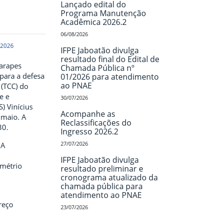
Lançado edital do
Programa Manutenção
Acadêmica 2026.2
06/08/2026
 2026
IFPE Jaboatão divulga
resultado final do Edital de
arapes
Chamada Pública nº
para a defesa
01/2026 para atendimento
ao PNAE
 (TCC) do
e e
30/07/2026
) Vinícius
Acompanhe as
 maio. A
Reclassificações do
30.
Ingresso 2026.2
27/07/2026
MA
IFPE Jaboatão divulga
métrio
resultado preliminar e
cronograma atualizado da
chamada pública para
atendimento ao PNAE
reço
23/07/2026