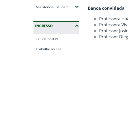
(Expandir submenus)
Assistência Estudantil
Banca convidada
Professora Hav
Professora Viv
INGRESSO
Professor Josi
Professor Dieg
Estude no IFPE
Trabalhe no IFPE
Fim da navegação