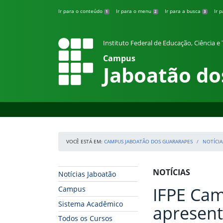
Pular para o conteúdo
Ir para o conteúdo
Ir para o menu
Ir para a busca
Ir 
1
2
3
Instituto Federal de Educação, Ciência 
Campus
Jaboatão do
VOCÊ ESTÁ EM:
CAMPUS JABOATÃO DOS GUARARAPES
NOTÍCIA
Início da navegação
Início do conteúdo
NOTÍCIAS
Notícias Jaboatão
IFPE Cam
Campus
Sistema Acadêmico
apresen
Todos os Cursos