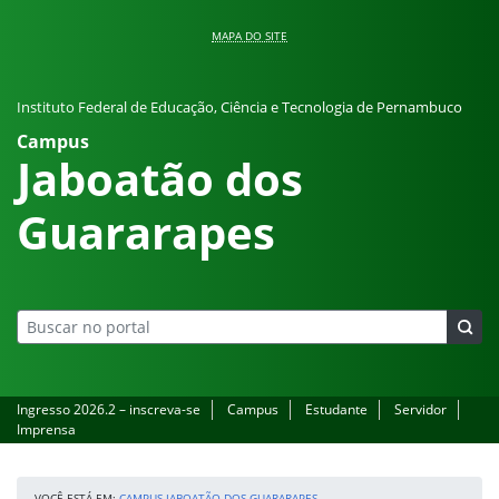
Pular para o conteúdo
MAPA DO SITE
Instituto Federal de Educação, Ciência e Tecnologia de Pernambuco
Campus
Jaboatão dos
Guararapes
Ingresso 2026.2 – inscreva-se
Campus
Estudante
Servidor
Imprensa
VOCÊ ESTÁ EM:
CAMPUS JABOATÃO DOS GUARARAPES