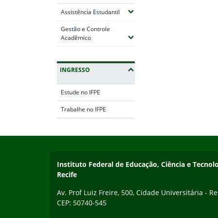
(Expandir submenus)
Assistência Estudantil
Gestão e Controle
(Expandir submenus)
Acadêmico
INGRESSO
Estude no IFPE
Trabalhe no IFPE
Início do rodapé
Fim da navegação
Instituto Federal de Educação, Ciência e Tecn
Recife
Av. Prof Luiz Freire, 500, Cidade Universitária - Re
CEP: 50740-545