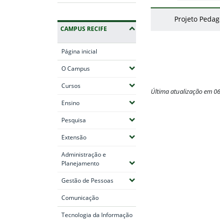
Projeto Pedag
CAMPUS RECIFE
Página inicial
(Expandir submenus)
O Campus
(Expandir submenus)
Cursos
Última atualização em 0
(Expandir submenus)
Ensino
Fim do conteúdo
(Expandir submenus)
Pesquisa
(Expandir submenus)
Extensão
Administração e
(Expandir submenus)
Planejamento
(Expandir submenus)
Gestão de Pessoas
Comunicação
Tecnologia da Informação