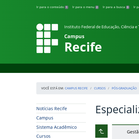
Pular para o conteúdo
Ir para o conteúdo
Ir para o menu
Ir para a busca
Ir 
1
2
3
Instituto Federal de Educação, Ciência 
Campus
Recife
VOCÊ ESTÁ EM:
CAMPUS RECIFE
CURSOS
PÓS-GRADUAÇÃO
Especial
Início da navegação
Início do conteúdo
Notícias Recife
Campus
Sistema Acadêmico
Gestã
Subir ao nível ant
Cursos