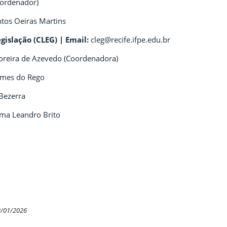
ordenador)
ntos Oeiras Martins
islação (CLEG) | Email:
cleg@recife.ifpe.edu.br
oreira de Azevedo (Coordenadora)
omes do Rego
Bezerra
ima Leandro Brito
2/01/2026