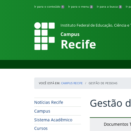
Pular para o conteúdo
Ir para o conteúdo
Ir para o menu
Ir para a busca
Ir 
1
2
3
Instituto Federal de Educação, Ciência 
Campus
Recife
VOCÊ ESTÁ EM:
CAMPUS RECIFE
GESTÃO DE PESSOAS
Gestão d
Início da navegação
Início do conteúdo
Notícias Recife
Campus
Sistema Acadêmico
Documentos T
Cursos