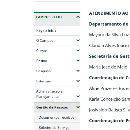
ATENDIMENTO AO 
CAMPUS RECIFE
Departamento de G
Página inicial
Mayara da Silva Luz
(Expandir submenus)
O Campus
Claudia Alves Inacio
(Expandir submenus)
Cursos
Secretaria de Gest
(Expandir submenus)
Ensino
Maria José de Melo
(Expandir submenus)
Pesquisa
Coordenação de Ca
(Expandir submenus)
Extensão
Aline Prazeres Beze
Administração e
(Expandir submenus)
Planejamento
Karla Conceição San
(Expandir submenus)
Gestão de Pessoas
Josivaldo Batista Sil
Documentos Técnicos
Coordenação de Pr
Boletins de Serviço