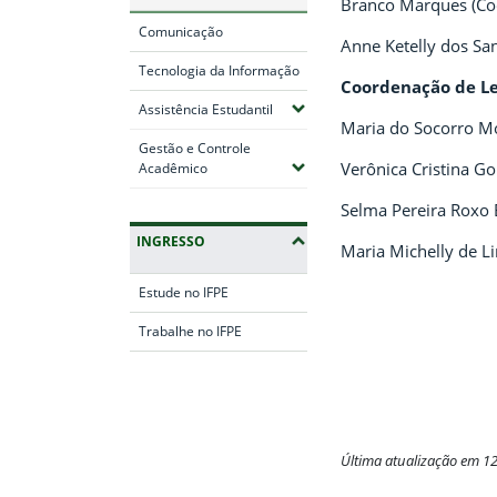
Branco Marques (Co
Comunicação
Anne Ketelly dos Sa
Tecnologia da Informação
Coordenação de Leg
(Expandir submenus)
Assistência Estudantil
Maria do Socorro M
Gestão e Controle
(Expandir submenus)
Verônica Cristina G
Acadêmico
Selma Pereira Roxo 
INGRESSO
Maria Michelly de L
Estude no IFPE
Trabalhe no IFPE
Fim da navegação
Última atualização em 1