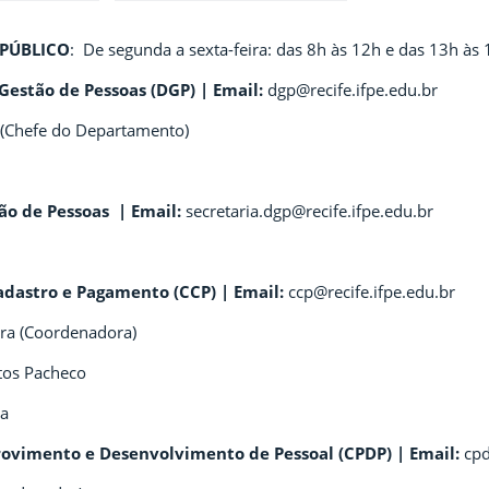
PÚBLICO
: De segunda a sexta-feira: das 8h às 12h e das 13h às
estão de Pessoas (DGP) | Email:
dgp@recife.ifpe.edu.br
 (Chefe do Departamento)
ão de Pessoas | Email:
secretaria.dgp@recife.ifpe.edu.br
dastro e Pagamento (CCP) | Email:
ccp@recife.ifpe.edu.br
rra (Coordenadora)
tos Pacheco
va
ovimento e Desenvolvimento de Pessoal (CPDP) | Email:
cpd