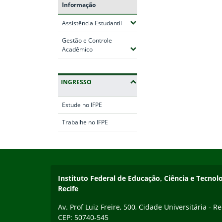
Informação
(Expandir submenus)
Assistência Estudantil
Gestão e Controle
(Expandir submenus)
Acadêmico
INGRESSO
Estude no IFPE
Trabalhe no IFPE
Início do rodapé
Fim da navegação
Instituto Federal de Educação, Ciência e Tecn
Recife
Av. Prof Luiz Freire, 500, Cidade Universitária - Re
CEP: 50740-545