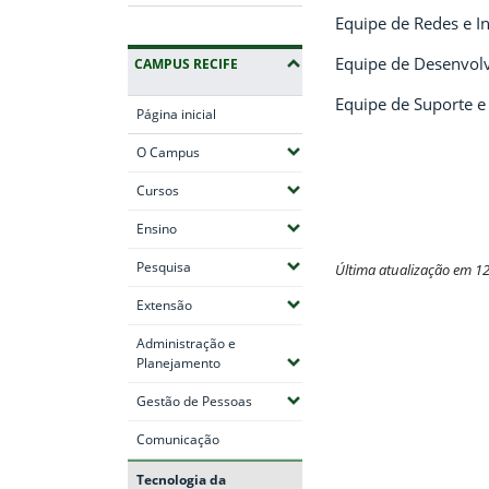
Equipe de Redes e In
Equipe de Desenvolv
CAMPUS RECIFE
Equipe de Suporte 
Página inicial
(Expandir submenus)
O Campus
(Expandir submenus)
Cursos
(Expandir submenus)
Ensino
(Expandir submenus)
Pesquisa
Última atualização em 1
(Expandir submenus)
Extensão
Fim do conteúdo
Administração e
(Expandir submenus)
Planejamento
(Expandir submenus)
Gestão de Pessoas
Comunicação
Tecnologia da