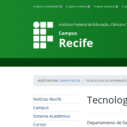
Pular para o conteúdo
Ir para o conteúdo
Ir para o menu
Ir para a busca
Ir 
1
2
3
Instituto Federal de Educação, Ciência 
Campus
Recife
VOCÊ ESTÁ EM:
CAMPUS RECIFE
TECNOLOGIA DA INFORMAÇÃ
Tecnolog
Início da navegação
Início do conteúdo
Notícias Recife
Campus
Sistema Acadêmico
Departamento de Ges
Cursos