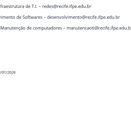
fraestrutura de T.I. – redes@recife.ifpe.edu.br
imento de Softwares – desenvolvimento@recife.ifpe.edu.br
e Manutenção de computadores – manutencaoti@recife.ifpe.edu.b
2/01/2026