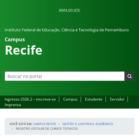
Pular para o conteúdo
MAPA DO SITE
Instituto Federal de Educação, Ciência e Tecnologia de Pernambuco
Campus
Recife
Ingresso 2026.2 – inscreva-se
Campus
Estudante
Servidor
Imprensa
VOCÊ ESTÁ EM:
CAMPUS RECIFE
GESTÃO E CONTROLE ACADÊMICO
REGISTRO ESCOLAR DE CURSOS TÉCNICOS