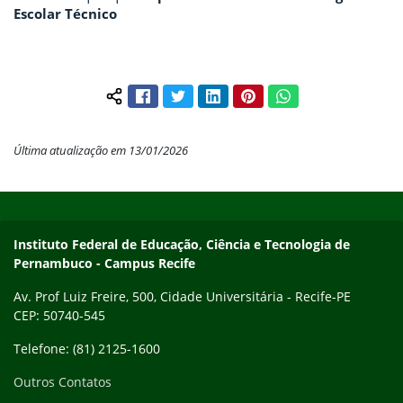
Escolar Técnico
Facebook
Twitter
LinkedIn
Pinterest
WhatsApp
Compartilhar conteúdo:
Última atualização em 13/01/2026
Início do rodapé
Fim do conteúdo
Instituto Federal de Educação, Ciência e Tecnologia de
Pernambuco - Campus Recife
Av. Prof Luiz Freire, 500, Cidade Universitária - Recife-PE
CEP: 50740-545
Telefone: (81) 2125-1600
Outros Contatos