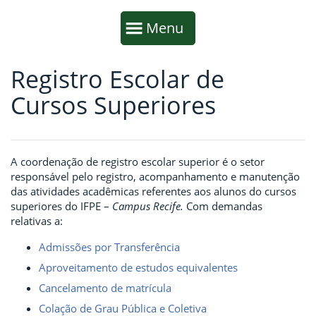
Início da navegação
Mostrar
Menu
Registro Escolar de
Fim da navegação
Início do conteúdo
Cursos Superiores
A coordenação de registro escolar superior é o setor
responsável pelo registro, acompanhamento e manutenção
das atividades acadêmicas referentes aos alunos do cursos
superiores do IFPE –
Campus Recife.
Com demandas
relativas a:
Admissões por Transferência
Aproveitamento de estudos equivalentes
Cancelamento de matrícula
Colação de Grau Pública e Coletiva