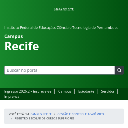
Pular para o conteúdo
MAPA DO SITE
Instituto Federal de Educação, Ciência e Tecnologia de Pernambuco
Campus
Recife
Ingresso 2026.2 – inscreva-se
Campus
Estudante
Servidor
Imprensa
VOCÊ ESTÁ EM:
CAMPUS RECIFE
GESTÃO E CONTROLE ACADÊMICO
REGISTRO ESCOLAR DE CURSOS SUPERIORES