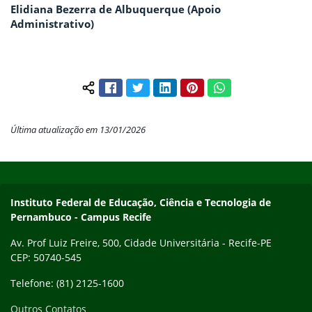
Elidiana Bezerra de Albuquerque (Apoio
Administrativo)
Facebook
Twitter
LinkedIn
Pinterest
WhatsApp
Compartilhar conteúdo:
Última atualização em 13/01/2026
Início do rodapé
Fim do conteúdo
Instituto Federal de Educação, Ciência e Tecnologia de
Pernambuco - Campus Recife
Av. Prof Luiz Freire, 500, Cidade Universitária - Recife-PE
CEP: 50740-545
Telefone: (81) 2125-1600
Outros Contatos