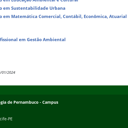
ão em Sustentabilidade Urbana
ão em Matemática Comercial, Contábil, Econômica, Atuarial 
fissional em Gestão Ambiental
6/01/2024
ologia de Pernambuco - Campus
cife-PE