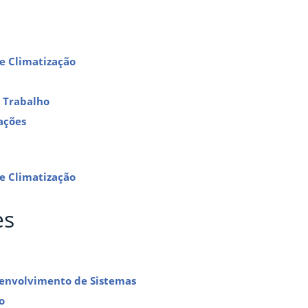
e Climatização
 Trabalho
ações
e Climatização
es
senvolvimento de Sistemas
o