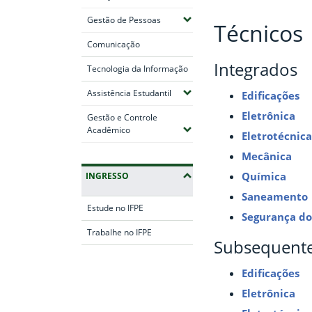
(Expandir submenus)
Gestão de Pessoas
Técnicos
Comunicação
Integrados
Tecnologia da Informação
(Expandir submenus)
Assistência Estudantil
Edificações
Eletrônica
Gestão e Controle
(Expandir submenus)
Acadêmico
Eletrotécnica
Mecânica
Química
INGRESSO
Saneamento
Estude no IFPE
Segurança do
Trabalhe no IFPE
Subsequent
Fim da navegação
Edificações
Eletrônica