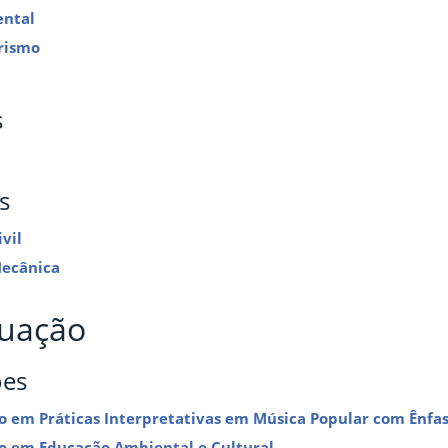
ental
rismo
s
s
vil
Mecânica
uação
ões
ão em Práticas Interpretativas em Música Popular com Ênfa
ão em Educação Ambiental e Cultural