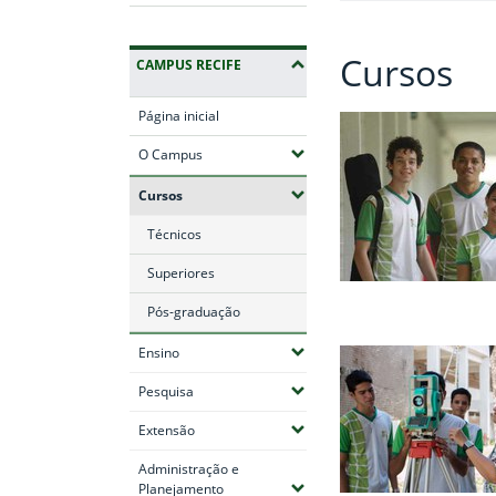
Cursos
CAMPUS RECIFE
Página inicial
(Expandir submenus)
O Campus
(Expandir submenus)
Cursos
Técnicos
Superiores
Pós-graduação
(Expandir submenus)
Ensino
(Expandir submenus)
Pesquisa
(Expandir submenus)
Extensão
Administração e
(Expandir submenus)
Planejamento