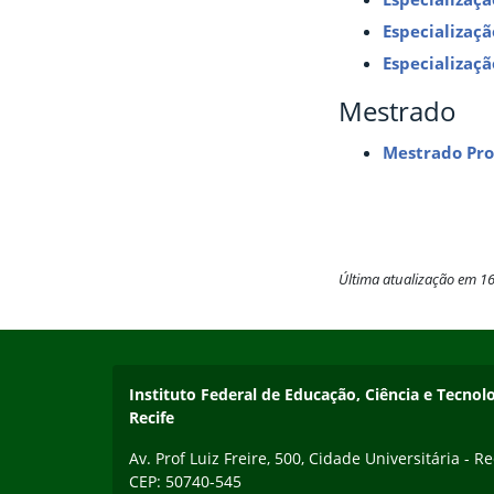
Especializaç
Especializaç
Mestrado
Mestrado Pro
Última atualização em 1
Início do rodapé
Fim do conteúdo
Instituto Federal de Educação, Ciência e Tecn
Recife
Av. Prof Luiz Freire, 500, Cidade Universitária - Re
CEP: 50740-545