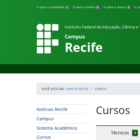
Pular para o conteúdo
Ir para o conteúdo
Ir para o menu
Ir para a busca
Ir 
1
2
3
Instituto Federal de Educação, Ciência 
Campus
Recife
VOCÊ ESTÁ EM:
CAMPUS RECIFE
CURSOS
Cursos
Início da navegação
Início do conteúdo
Notícias Recife
Campus
Sistema Acadêmico
Técnicos
Cursos