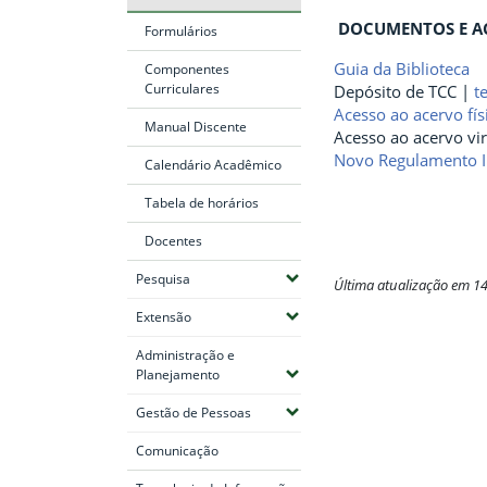
DOCUMENTOS E A
Formulários
Guia da Biblioteca
Componentes
Curriculares
Depósito de TCC |
t
Acesso ao acervo fís
Manual Discente
Acesso ao acervo vir
Novo Regulamento I
Calendário Acadêmico
Tabela de horários
Docentes
(Expandir submenus)
Pesquisa
Última atualização em 1
(Expandir submenus)
Extensão
Fim do conteúdo
Administração e
(Expandir submenus)
Planejamento
(Expandir submenus)
Gestão de Pessoas
Comunicação