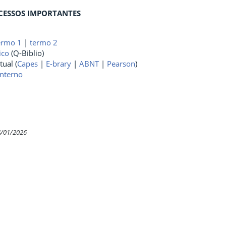
CESSOS IMPORTANTES
ermo 1
|
termo 2
ico
(Q-Biblio)
tual (
Capes
|
E-brary
|
ABNT
|
Pearson
)
nterno
4/01/2026