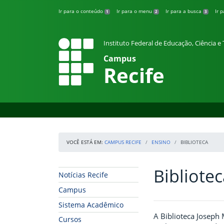
Pular para o conteúdo
Ir para o conteúdo
Ir para o menu
Ir para a busca
Ir 
1
2
3
Instituto Federal de Educação, Ciência 
Campus
Recife
VOCÊ ESTÁ EM:
CAMPUS RECIFE
ENSINO
BIBLIOTECA
Bibliote
Início da navegação
Início do conteúdo
Notícias Recife
Campus
Sistema Acadêmico
A Biblioteca Joseph 
Cursos