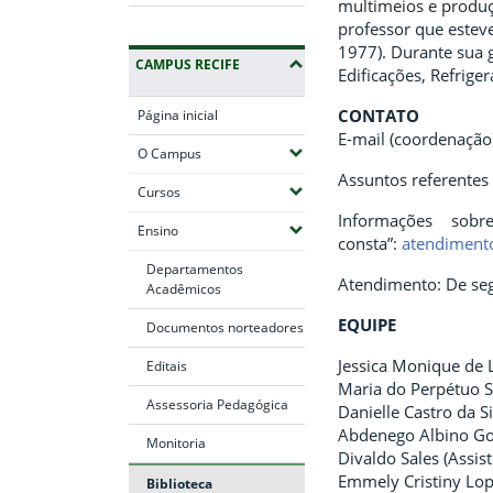
multimeios e produç
professor que estev
1977). Durante sua 
CAMPUS RECIFE
Edificações, Refrige
CONTATO
Página inicial
E-mail (coordenação
(Expandir submenus)
O Campus
Assuntos referentes
(Expandir submenus)
Cursos
Informações sobr
(Expandir submenus)
Ensino
consta”:
atendimento
Departamentos
Atendimento: De seg
Acadêmicos
EQUIPE
Documentos norteadores
Jessica Monique de L
Editais
Maria do Perpétuo S
Assessoria Pedagógica
Danielle Castro da Si
Abdenego Albino Gom
Monitoria
Divaldo Sales (Assis
Emmely Cristiny Lope
Biblioteca