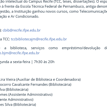
ão intelectual do Campus Recife (TCC, teses, dissertações). O e
e à frente da Escola Técnica Federal de Pernambuco, antiga denom
gestão, a Instituição ganhou novos cursos, como Telecomunicaçõ
ração e Ar Condicionado.
):
cbib@recife.ifpe.edu.br
 a TCC:
tccbibliotecajm@recife.ifpe.edu.br
e a biblioteca, serviços como empréstimo/devolução 
.bjm@recife.ifpe.edu.br
unda a sexta-feira | 7h30 às 20h
ira Vieira (Auxiliar de Biblioteca e Coordenadora)
ocorro Cavalcante Fernandes (Bibliotecária)
lva (Bibliotecária)
es (Assistente Administrativo)
tente Administrativo)
s Silva (Bibliotecária)