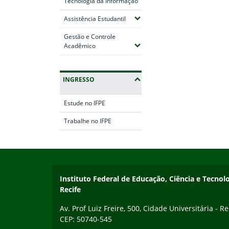
Tecnologia da Informação
(Expandir submenus)
Assistência Estudantil
Gestão e Controle
(Expandir submenus)
Acadêmico
INGRESSO
Estude no IFPE
Trabalhe no IFPE
Início do rodapé
Fim da navegação
Instituto Federal de Educação, Ciência e Tecn
Recife
Av. Prof Luiz Freire, 500, Cidade Universitária - Re
CEP: 50740-545