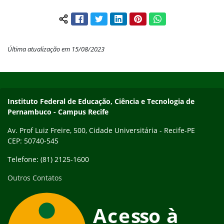
Facebook
Twitter
LinkedIn
Pinterest
WhatsApp
Compartilhar conteúdo:
Última atualização em 15/08/2023
Início do rodapé
Fim do conteúdo
Instituto Federal de Educação, Ciência e Tecnologia de
Pernambuco - Campus Recife
Av. Prof Luiz Freire, 500, Cidade Universitária - Recife-PE
CEP: 50740-545
Telefone: (81) 2125-1600
Outros Contatos