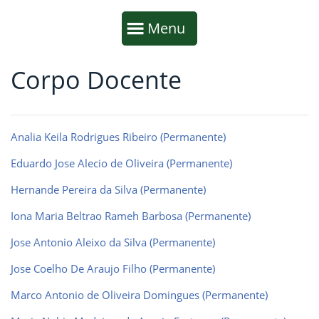
Início da navegação
Mostrar
Menu
Corpo Docente
Fim da navegação
Início do conteúdo
Analia Keila Rodrigues Ribeiro (Permanente)
Eduardo Jose Alecio de Oliveira (Permanente)
Hernande Pereira da Silva (Permanente)
Iona Maria Beltrao Rameh Barbosa (Permanente)
Jose Antonio Aleixo da Silva (Permanente)
Jose Coelho De Araujo Filho (Permanente)
Marco Antonio de Oliveira Domingues (Permanente)