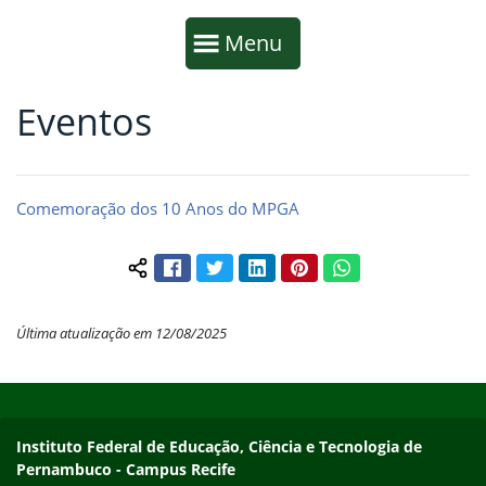
Início da navegação
Mostrar
Menu
Eventos
Fim da navegação
Início do conteúdo
Comemoração dos 10 Anos do MPGA
Facebook
Twitter
LinkedIn
Pinterest
WhatsApp
Compartilhar conteúdo:
Última atualização em 12/08/2025
Início do rodapé
Fim do conteúdo
Instituto Federal de Educação, Ciência e Tecnologia de
Pernambuco - Campus Recife