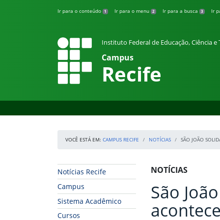
Pular para o conteúdo
Ir para o conteúdo
Ir para o menu
Ir para a busca
Ir 
1
2
3
Instituto Federal de Educação, Ciência 
Campus
Recife
VOCÊ ESTÁ EM:
CAMPUS RECIFE
NOTÍCIAS
SÃO JOÃO SOLID
Início da navegação
Início do conteúdo
NOTÍCIAS
Notícias Recife
São João
Campus
Sistema Acadêmico
acontece
Cursos