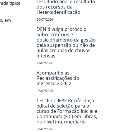
resultado final e resultado
ida típica
dos recursos da
Heteroidentificação
us, em
30/07/2026
DEN divulga protocolo
sobre critérios e
posicionamento da gestão
pela suspensão ou não de
aulas em dias de chuvas
intensas
29/07/2026
Acompanhe as
Reclassificações do
Ingresso 2026.2
27/07/2026
CELLE do IFPE Recife lança
edital de seleção para o
curso de Formação Inicial e
Continuada (FIC) em Libras,
no nível intermediário
27/07/2026