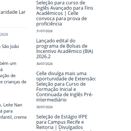
Seleção para curso de
Inglês Avançado para Fins
caridade Lar
Acadêmicos | Celle
convoca para prova de
proficiência
31/07/2026
 2026
Lançado edital do
programa de Bolsas de
o São João
Incentivo Acadêmico (BIA)
2026.2
ambém um
30/07/2026
tá
Celle divulga mais uma
uição de
oportunidade de Extensão:
he crianças de
Seleção para Curso de
Formação Inicial e
Continuada de Inglês Pré-
intermediário
o, Leite Nan
30/07/2026
bá para
Seleção de Estágio IFPE
nfantil, creme
para Campus Recife e
Reitoria | Divulgados