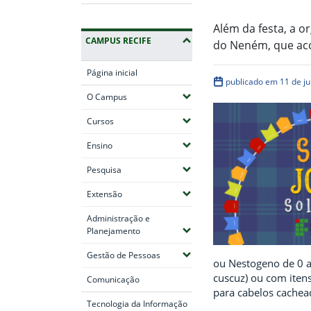
Além da festa, a o
CAMPUS RECIFE
do Neném, que aco
Página inicial
publicado em 11 de j
(Expandir submenus)
O Campus
(Expandir submenus)
Cursos
(Expandir submenus)
Ensino
(Expandir submenus)
Pesquisa
(Expandir submenus)
Extensão
Administração e
(Expandir submenus)
Planejamento
(Expandir submenus)
Gestão de Pessoas
ou Nestogeno de 0 a 
cuscuz) ou com itens
Comunicação
para cabelos cachea
Tecnologia da Informação