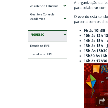
A organização da fe
(Expandir submenus)
Assistência Estudantil
para colaborar com o
Gestão e Controle
O evento está sendo
(Expandir submenus)
Acadêmico
parceria com os dis
9h às 10h30 
INGRESSO
10h às 12h 13
14h às 15h – 
13h às 15h – 
Estude no IFPE
15h Às 15h30 
Trabalhe no IFPE
15h30 às 16h 
16h às 17h30 
Fim da navegação