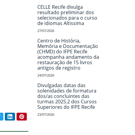
CELLE Recife divulga
resultado preliminar dos
selecionados para o curso
de idiomas Altissima
27/07/2026
Centro de História,
Memória e Documentação
(CHMD) do IFPE Recife
acompanha andamento da
restauração de 15 livros
antigos de registro
24/07/2026
Divulgadas datas das
solenidades de formatura
dos/as concluintes das
turmas 2025.2 dos Cursos
Superiores do IFPE Recife
23/07/2026
book
Twitter
LinkedIn
Pinterest
ar conteúdo: