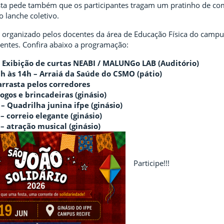
sta pede também que os participantes tragam um pratinho de com
 lanche coletivo.
 organizado pelos docentes da área de Educação Física do camp
centes. Confira abaixo a programação:
– Exibição de curtas NEABI / MALUNGo LAB (Auditório)
h às 14h – Arraiá da Saúde do CSMO (pátio)
arrasta pelos corredores
Jogos e brincadeiras (ginásio)
– Quadrilha junina ifpe (ginásio)
– correio elegante (ginásio)
– atração musical (ginásio)
Participe!!!