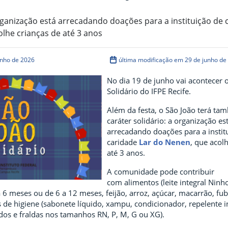
rganização está arrecadando doações para a instituição de 
lhe crianças de até 3 anos
unho de 2026
última modificação em 29 de junho de
No dia 19 de junho vai acontecer 
Solidário do IFPE Recife.
Além da festa, o São João terá t
caráter solidário: a organização es
arrecadando doações para a instit
caridade
Lar do Nenen
, que acol
até 3 anos.
A comunidade pode contribuir
com alimentos (leite integral Ninh
6 meses ou de 6 a 12 meses, feijão, arroz, açúcar, macarrão, fu
 de higiene (sabonete líquido, xampu, condicionador, repelente i
dos e fraldas nos tamanhos RN, P, M, G ou XG).