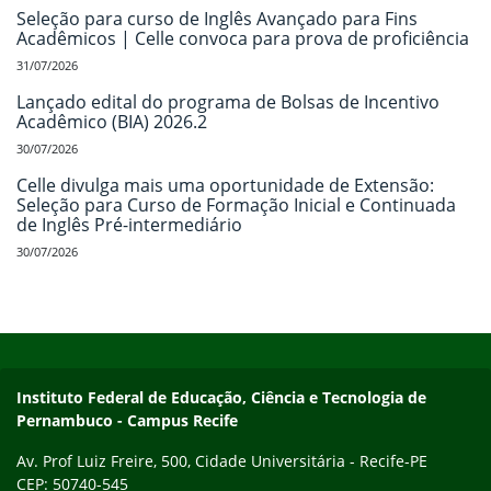
Seleção para curso de Inglês Avançado para Fins
Acadêmicos | Celle convoca para prova de proficiência
31/07/2026
Lançado edital do programa de Bolsas de Incentivo
Acadêmico (BIA) 2026.2
30/07/2026
Celle divulga mais uma oportunidade de Extensão:
Seleção para Curso de Formação Inicial e Continuada
de Inglês Pré-intermediário
30/07/2026
Início do rodapé
Fim do conteúdo
Instituto Federal de Educação, Ciência e Tecnologia de
Pernambuco - Campus Recife
Av. Prof Luiz Freire, 500, Cidade Universitária - Recife-PE
CEP: 50740-545