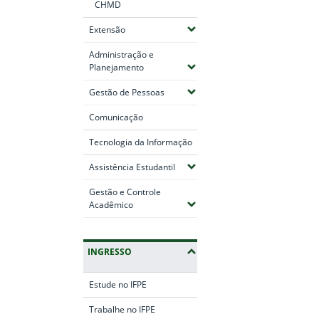
CHMD
(Expandir submenus)
Extensão
Administração e
(Expandir submenus)
Planejamento
(Expandir submenus)
Gestão de Pessoas
Comunicação
Tecnologia da Informação
(Expandir submenus)
Assistência Estudantil
Gestão e Controle
(Expandir submenus)
Acadêmico
INGRESSO
Estude no IFPE
Trabalhe no IFPE