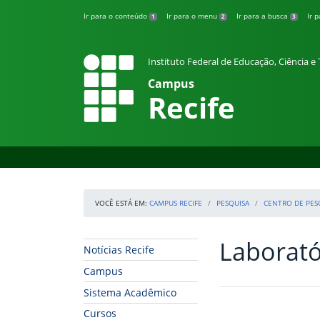
Pular para o conteúdo
Ir para o conteúdo
Ir para o menu
Ir para a busca
Ir 
1
2
3
Instituto Federal de Educação, Ciência 
Campus
Recife
VOCÊ ESTÁ EM:
CAMPUS RECIFE
PESQUISA
CENTRO DE PES
Laborató
Início da navegação
Início do conteúdo
Notícias Recife
Campus
Sistema Acadêmico
Cursos