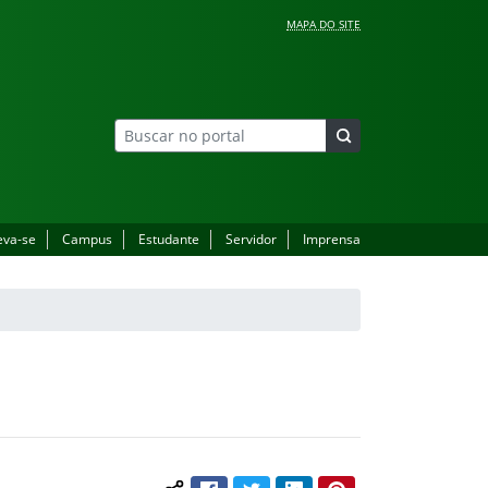
MAPA DO SITE
eva-se
Campus
Estudante
Servidor
Imprensa
Facebook
Twitter
LinkedIn
Pinterest