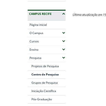
CAMPUS RECIFE
Última atualização em 1
Fim do conteúdo
Página inicial
(Expandir submenus)
O Campus
(Expandir submenus)
Cursos
(Expandir submenus)
Ensino
(Expandir submenus)
Pesquisa
Projetos de Pesquisa
Centro de Pesquisa
Grupos de Pesquisa
Iniciação Científica
Pós-Graduação