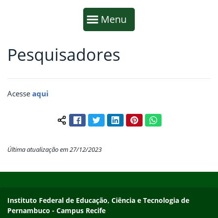
Início da navegação
Mostrar
Menu
Pesquisadores
Fim da navegação
Início do conteúdo
Acesse
aqui
Facebook
Twitter
LinkedIn
Pinterest
WhatsApp
Compartilhar conteúdo:
Última atualização em 27/12/2023
Início do rodapé
Fim do conteúdo
Instituto Federal de Educação, Ciência e Tecnologia de
Pernambuco - Campus Recife