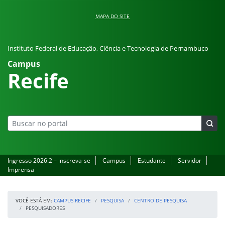
Pular para o conteúdo
MAPA DO SITE
Instituto Federal de Educação, Ciência e Tecnologia de Pernambuco
Campus
Recife
Ingresso 2026.2 – inscreva-se
Campus
Estudante
Servidor
Imprensa
VOCÊ ESTÁ EM:
CAMPUS RECIFE
PESQUISA
CENTRO DE PESQUISA
PESQUISADORES