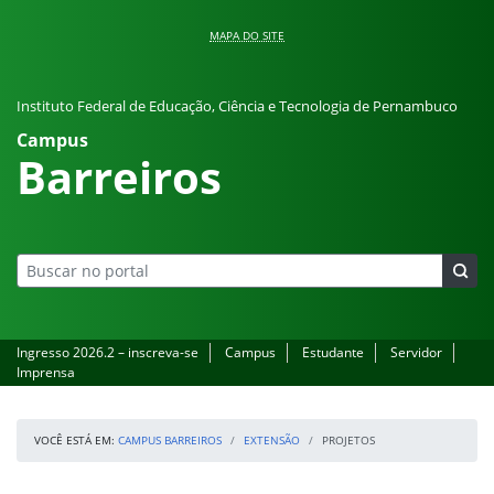
Pular para o conteúdo
MAPA DO SITE
Instituto Federal de Educação, Ciência e Tecnologia de Pernambuco
Campus
Barreiros
Ingresso 2026.2 – inscreva-se
Campus
Estudante
Servidor
Imprensa
VOCÊ ESTÁ EM:
CAMPUS BARREIROS
EXTENSÃO
PROJETOS