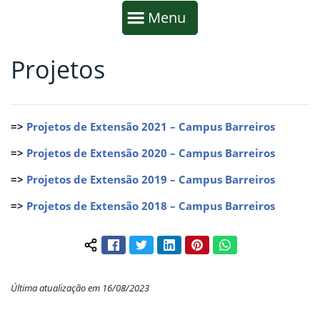
Início da navegação
Mostrar
Menu
Projetos
Fim da navegação
Início do conteúdo
=>
Projetos de Extensão 2021 – Campus Barreiros
=>
Projetos de Extensão 2020 – Campus Barreiros
=>
Projetos de Extensão 2019 – Campus Barreiros
=>
P
rojetos de Extensão 2018 – Campus Barreiros
Facebook
Twitter
LinkedIn
Pinterest
WhatsApp
Compartilhar conteúdo:
Última atualização em 16/08/2023
Início do rodapé
Fim do conteúdo