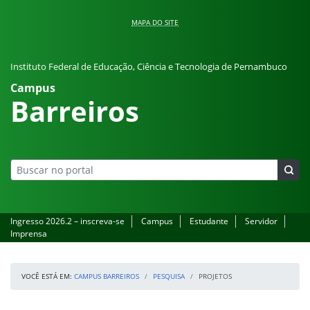
Pular para o conteúdo
MAPA DO SITE
Instituto Federal de Educação, Ciência e Tecnologia de Pernambuco
Campus
Barreiros
Ingresso 2026.2 – inscreva-se
Campus
Estudante
Servidor
Imprensa
VOCÊ ESTÁ EM:
CAMPUS BARREIROS
PESQUISA
PROJETOS