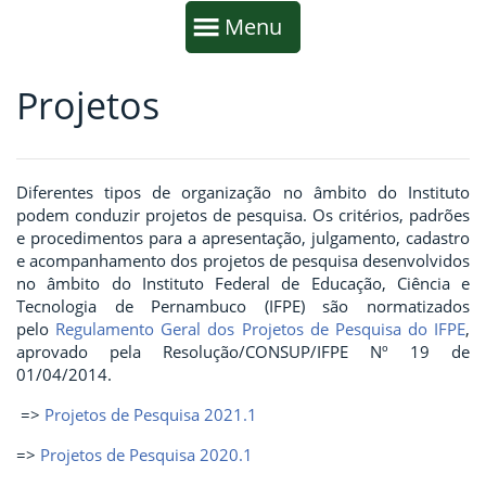
Início da navegação
Mostrar
Menu
Projetos
Fim da navegação
Início do conteúdo
Diferentes tipos de organização no âmbito do Instituto
podem conduzir projetos de pesquisa. Os critérios, padrões
e procedimentos para a apresentação, julgamento, cadastro
e acompanhamento dos projetos de pesquisa desenvolvidos
no âmbito do Instituto Federal de Educação, Ciência e
Tecnologia de Pernambuco (IFPE) são normatizados
pelo
Regulamento Geral dos Projetos de Pesquisa do IFPE
,
aprovado pela Resolução/CONSUP/IFPE Nº 19 de
01/04/2014.
=>
Projetos de Pesquisa 2021.1
=>
Projetos de Pesquisa 2020.1