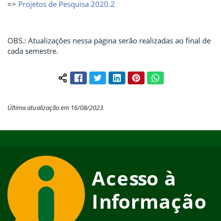
=>
Projetos de Pesquisa 2020.2
OBS.: Atualizações nessa página serão realizadas ao final de
cada semestre.
Facebook
Twitter
LinkedIn
Pinterest
WhatsApp
Compartilhar conteúdo:
Última atualização em 16/08/2023
Início do rodapé
Fim do conteúdo