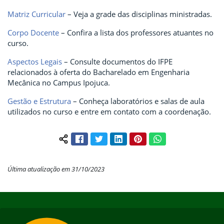
Matriz Curricular
– Veja a grade das disciplinas ministradas.
Corpo Docente
– Confira a lista dos professores atuantes no
curso.
Aspectos Legais
– Consulte documentos do IFPE
relacionados à oferta do Bacharelado em Engenharia
Mecânica no Campus Ipojuca.
Gestão e Estrutura
– Conheça laboratórios e salas de aula
utilizados no curso e entre em contato com a coordenação.
Facebook
Twitter
LinkedIn
Pinterest
WhatsApp
Compartilhar conteúdo:
Última atualização em 31/10/2023
Início do rodapé
Fim do conteúdo