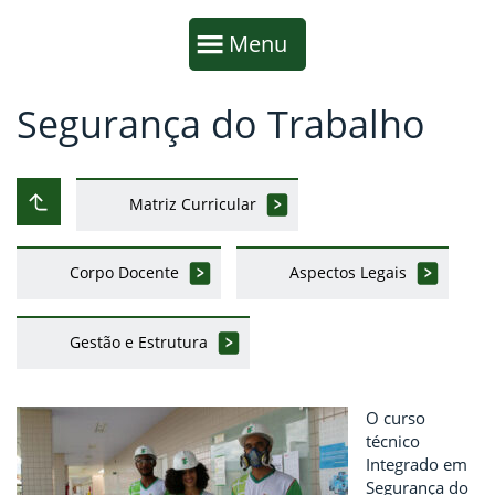
Início da navegação
Mostrar
Menu
Segurança do Trabalho
Fim da navegação
Início do conteúdo
Matriz Curricular
Subir ao nível anterior
Corpo Docente
Aspectos Legais
Gestão e Estrutura
O curso
técnico
Integrado em
Segurança do