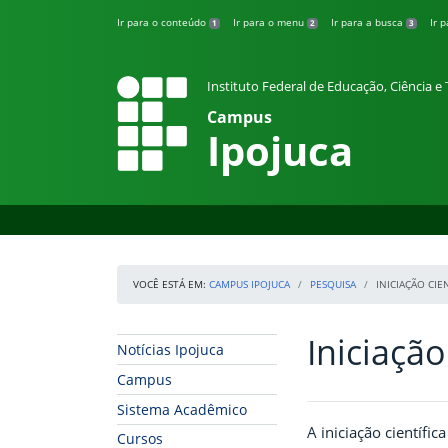
Pular para o conteúdo
Ir para o conteúdo
Ir para o menu
Ir para a busca
Ir 
1
2
3
Instituto Federal de Educação, Ciência 
Campus
Ipojuca
VOCÊ ESTÁ EM:
CAMPUS IPOJUCA
PESQUISA
INICIAÇÃO CIE
Iniciação
Início da navegação
Início do conteúdo
Notícias Ipojuca
Campus
Sistema Acadêmico
A iniciação científic
Cursos