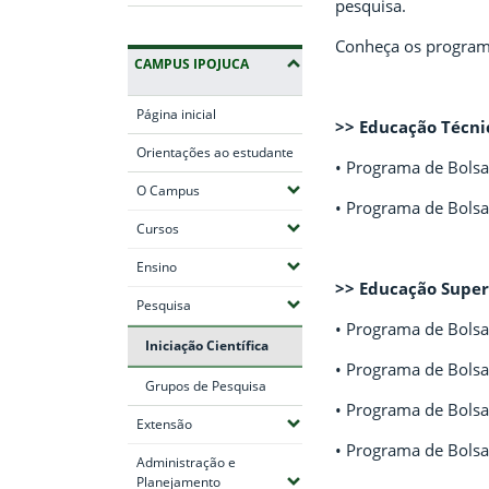
pesquisa.
Conheça os programas
CAMPUS IPOJUCA
Página inicial
>> Educação Técni
Orientações ao estudante
• Programa de Bolsas
(Expandir submenus)
O Campus
• Programa de Bolsas
(Expandir submenus)
Cursos
(Expandir submenus)
Ensino
>> Educação Super
(Expandir submenus)
Pesquisa
• Programa de Bolsas 
Iniciação Científica
• Programa de Bolsas
Grupos de Pesquisa
• Programa de Bolsas
(Expandir submenus)
Extensão
• Programa de Bolsa
Administração e
(Expandir submenus)
Planejamento