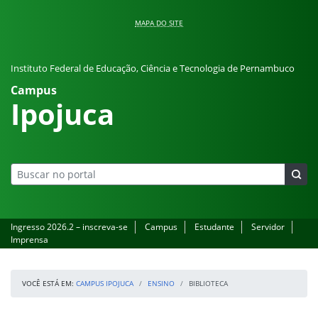
Pular para o conteúdo
MAPA DO SITE
Instituto Federal de Educação, Ciência e Tecnologia de Pernambuco
Campus
Ipojuca
Ingresso 2026.2 – inscreva-se
Campus
Estudante
Servidor
Imprensa
VOCÊ ESTÁ EM:
CAMPUS IPOJUCA
ENSINO
BIBLIOTECA