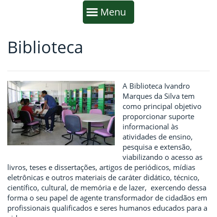
Início da navegação
Mostrar
Menu
Biblioteca
Fim da navegação
Início do conteúdo
A Biblioteca Ivandro
Marques da Silva tem
como principal objetivo
proporcionar suporte
informacional às
atividades de ensino,
pesquisa e extensão,
viabilizando o acesso as
livros, teses e dissertações, artigos de periódicos, mídias
eletrônicas e outros materiais de caráter didático, técnico,
científico, cultural, de memória e de lazer, exercendo dessa
forma o seu papel de agente transformador de cidadãos em
profissionais qualificados e seres humanos educados para a