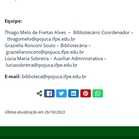
Equipe:
Thiago Melo de Freitas Alves – Bibliotecário Coordenador –
thiagomelo@ipojuca.ifpe.edu.br
Graziella Ronconi Souto – Bibliotecária –
graziellaronconi@ipojuca.ifpe.edu.br
Lúcia Maria Sobreira – Auxiliar Administrativa –
luciasobreira@ipojuca.ifpe.edu.br
E-mail:
biblioteca@ipojuca.ifpe.edu.br
Facebook
Twitter
LinkedIn
Pinterest
WhatsApp
Compartilhar conteúdo:
Última atualização em 26/10/2023
Início do rodapé
Fim do conteúdo